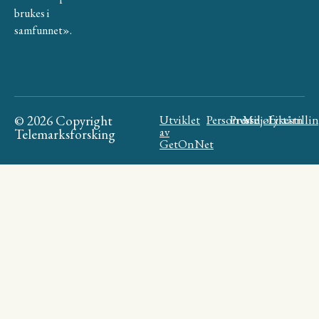
brukes i
samfunnet».
© 2026 Copyright
Utviklet
Personvern
Presse
Miljøfyrtårn
Likestilli
av
Telemarksforsking
GetOnNet