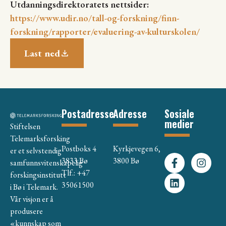
Utdanningsdirektoratets nettsider:
https://www.udir.no/tall-og-forskning/finn-
forskning/rapporter/evaluering-av-kulturskolen/
Last ned
Postadresse
Adresse
Sosiale
medier
Stiftelsen
Telemarksforsking
Postboks 4
Kyrkjevegen 6,
er et selvstendig
3833 Bø
3800 Bø
samfunnsvitenskapelig
Tlf.: +47
forskingsinstitutt
35061500
i Bø i Telemark.
Vår visjon er å
produsere
«kunnskap som