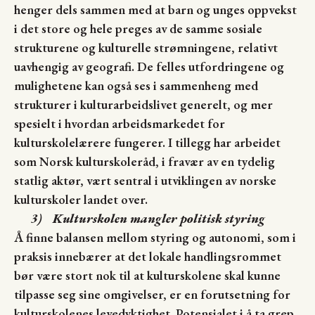
henger dels sammen med at barn og unges oppvekst
i det store og hele preges av de samme sosiale
strukturene og kulturelle strømningene, relativt
uavhengig av geografi. De felles utfordringene og
mulighetene kan også ses i sammenheng med
strukturer i kulturarbeidslivet generelt, og mer
spesielt i hvordan arbeidsmarkedet for
kulturskolelærere fungerer. I tillegg har arbeidet
som Norsk kulturskoleråd, i fravær av en tydelig
statlig aktør, vært sentral i utviklingen av norske
kulturskoler landet over.
3)
Kulturskolen mangler politisk styring
Å finne balansen mellom styring og autonomi, som i
praksis innebærer at det lokale handlingsrommet
bør være stort nok til at kulturskolene skal kunne
tilpasse seg sine omgivelser, er en forutsetning for
kulturskolenes levedyktighet. Potensialet i å ta grep