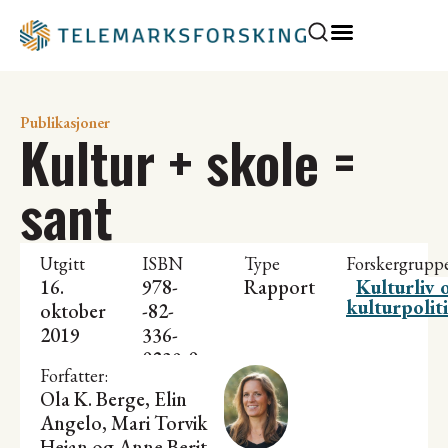
Publikasjoner
Kultur + skole =
sant
Utgitt
ISBN
Type
Forskergrupp
16.
978-
Rapport
Kulturliv 
kulturpolit
oktober
-82-
2019
336-
0239-0
Forfatter:
Ola K. Berge, Elin
Angelo,
Mari Torvik
Heian
og Anne Berit