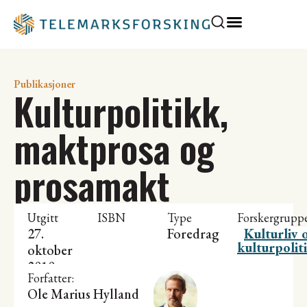
Publikasjoner
Kulturpolitikk,
maktprosa og
prosamakt
Utgitt
ISBN
Type
Forskergrupp
27.
Foredrag
Kulturliv 
kulturpolit
oktober
2010
Forfatter:
Ole Marius Hylland