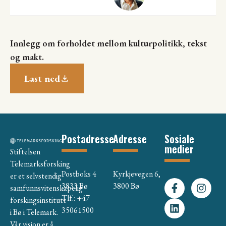
Innlegg om forholdet mellom kulturpolitikk, tekst
og makt.
Last ned
Postadresse
Adresse
Sosiale
medier
Stiftelsen
Telemarksforsking
Postboks 4
Kyrkjevegen 6,
er et selvstendig
3833 Bø
3800 Bø
samfunnsvitenskapelig
Tlf.: +47
forskingsinstitutt
35061500
i Bø i Telemark.
Vår visjon er å