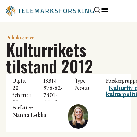
Publikasjoner
Kulturrikets
tilstand 2012
Utgitt
ISBN
Type
Forskergrupp
20.
978-82-
Notat
Kulturliv 
kulturpolit
februar
7401-
2013
563-0
Forfatter:
Nanna Løkka