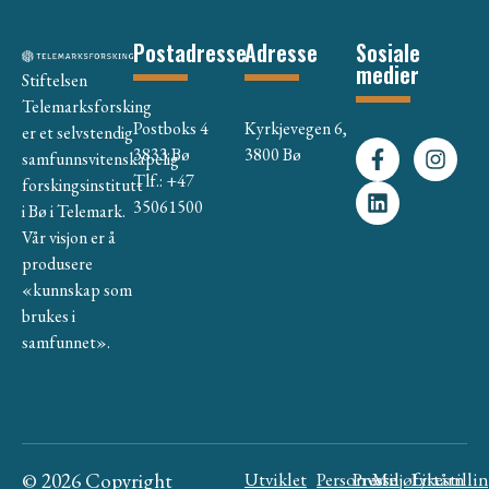
Postadresse
Adresse
Sosiale
medier
Stiftelsen
Telemarksforsking
Postboks 4
Kyrkjevegen 6,
er et selvstendig
3833 Bø
3800 Bø
samfunnsvitenskapelig
Tlf.: +47
forskingsinstitutt
35061500
i Bø i Telemark.
Vår visjon er å
produsere
«kunnskap som
brukes i
samfunnet».
© 2026 Copyright
Utviklet
Personvern
Presse
Miljøfyrtårn
Likestilli