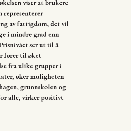
økelsen viser at brukere
m representerer
ng av fattigdom, det vil
ge i mindre grad enn
risnivået ser ut til å
 fører til øket
lse fra ulike grupper i
ater, øker muligheten
ehagen, grunnskolen og
r alle, virker positivt