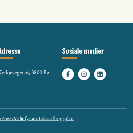
Adresse
Sosiale medier
Kyrkjevegen 6, 3800 Bø
n
Presse
Miljøfyrtårn
Likestillingsplan