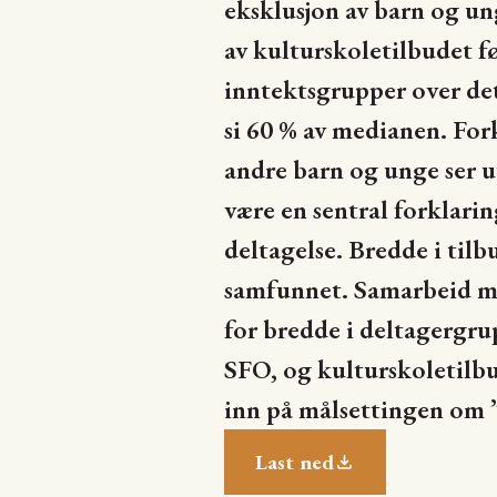
eksklusjon av barn og un
av kulturskoletilbudet f
inntektsgrupper over det
si 60 % av medianen. For
andre barn og unge ser ut 
være en sentral forklari
deltagelse. Bredde i tilbu
samfunnet. Samarbeid m
for bredde i deltagergr
SFO, og kulturskoletilbud
inn på målsettingen om ”
Last ned