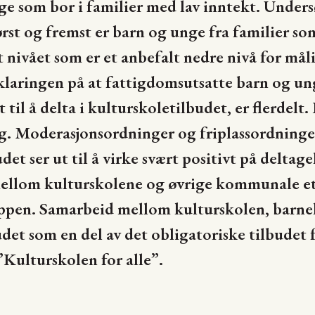
ge som bor i familier med lav inntekt. Unders
ørst og fremst er barn og unge fra familier so
 nivået som er et anbefalt nedre nivå for måli
klaringen på at fattigdomsutsatte barn og un
til å delta i kulturskoletilbudet, er flerdelt. P
ng. Moderasjonsordninger og friplassordninger
det ser ut til å virke svært positivt på deltage
ellom kulturskolene og øvrige kommunale et
uppen. Samarbeid mellom kulturskolen, barn
et som en del av det obligatoriske tilbudet fo
Kulturskolen for alle”.