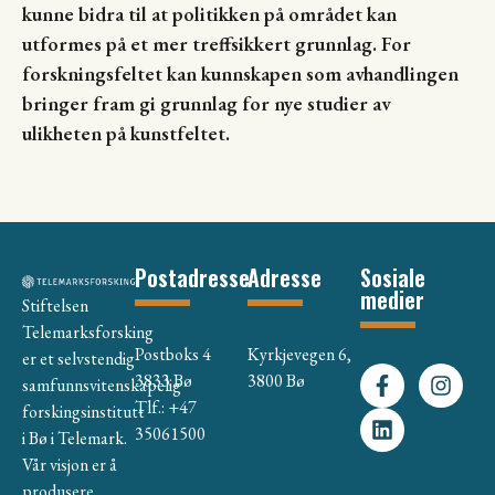
kunne bidra til at politikken på området kan
utformes på et mer treffsikkert grunnlag. For
forskningsfeltet kan kunnskapen som avhandlingen
bringer fram gi grunnlag for nye studier av
ulikheten på kunstfeltet.
Postadresse
Adresse
Sosiale
medier
Stiftelsen
Telemarksforsking
Postboks 4
Kyrkjevegen 6,
er et selvstendig
3833 Bø
3800 Bø
samfunnsvitenskapelig
Tlf.: +47
forskingsinstitutt
35061500
i Bø i Telemark.
Vår visjon er å
produsere