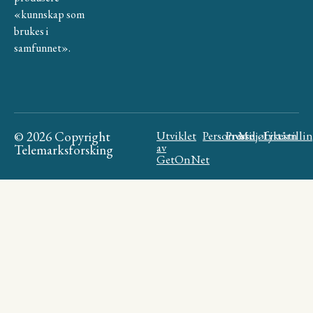
«kunnskap som
brukes i
samfunnet».
© 2026 Copyright
Utviklet
Personvern
Presse
Miljøfyrtårn
Likestilli
av
Telemarksforsking
GetOnNet