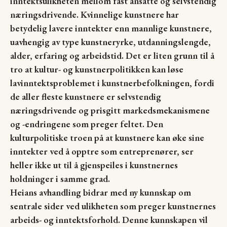
inntektsulikheten mellom fast ansatte og selvstendig
næringsdrivende. Kvinnelige kunstnere har
betydelig lavere inntekter enn mannlige kunstnere,
uavhengig av type kunstneryrke, utdanningslengde,
alder, erfaring og arbeidstid. Det er liten grunn til å
tro at kultur- og kunstnerpolitikken kan løse
lavinntektsproblemet i kunstnerbefolkningen, fordi
de aller fleste kunstnere er selvstendig
næringsdrivende og prisgitt markedsmekanismene
og -endringene som preger feltet. Den
kulturpolitiske troen på at kunstnere kan øke sine
inntekter ved å opptre som entreprenører, ser
heller ikke ut til å gjenspeiles i kunstnernes
holdninger i samme grad.
Heians avhandling bidrar med ny kunnskap om
sentrale sider ved ulikheten som preger kunstnernes
arbeids- og inntektsforhold. Denne kunnskapen vil