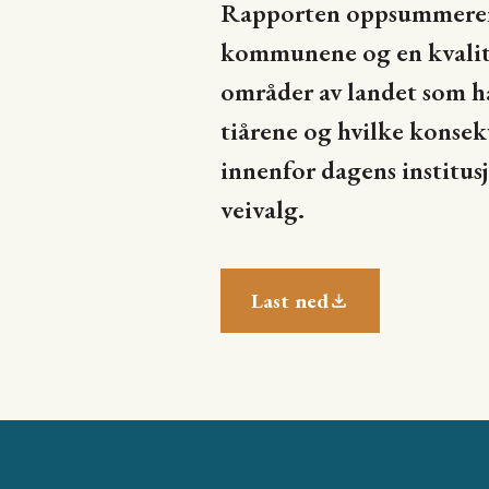
Rapporten oppsummerer r
kommunene og en kvalita
områder av landet som ha
tiårene og hvilke konse
innenfor dagens institus
veivalg.
Last ned