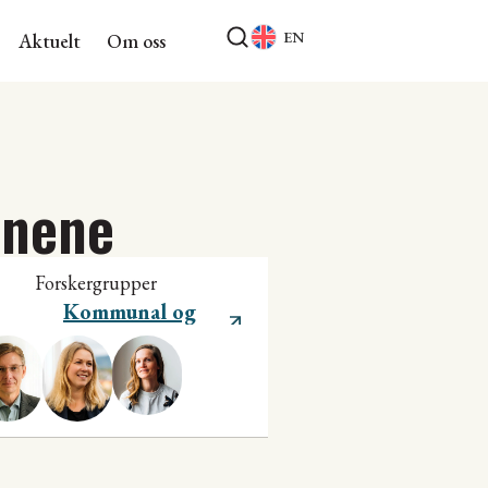
EN
Aktuelt
Om oss
unene
Forskergrupper
Kommunal og
regional utvikling