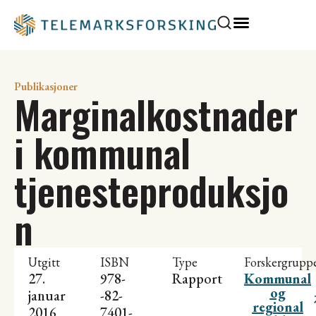
Publikasjoner
Marginalkostnader
i kommunal
tjenesteproduksjo
n
Utgitt
ISBN
Type
Forskergrupp
27.
978-
Rapport
Kommunal
og
januar
-82-
regional
2016
7401-