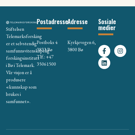
Postadresse
Adresse
Sosiale
medier
Stiftelsen
Telemarksforsking
Postboks 4
Kyrkjevegen 6,
er et selvstendig
3833 Bø
3800 Bø
samfunnsvitenskapelig
Tlf.: +47
forskingsinstitutt
35061500
i Bø i Telemark.
Vår visjon er å
produsere
«kunnskap som
brukes i
samfunnet».