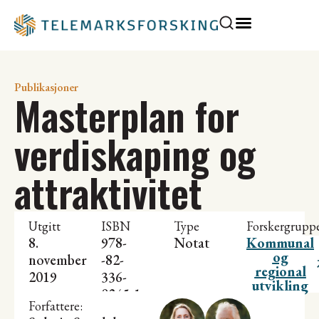
Publikasjoner
Masterplan for
verdiskaping og
attraktivitet
Utgitt
ISBN
Type
Forskergrupp
8.
978-
Notat
Kommunal
og
november
-82-
regional
2019
336-
utvikling
0245-1
Forfattere: