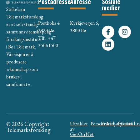
Postadresse
Adresse
Sosiale
medier
Stiftelsen
Telemarksforsking
Postboks 4
Kyrkjevegen 6,
er et selvstendig
3833 Bø
3800 Bø
samfunnsvitenskapelig
Tlf.: +47
forskingsinstitutt
35061500
i Bø i Telemark.
Vår visjon er å
produsere
«kunnskap som
brukes i
samfunnet».
© 2026 Copyright
Utviklet
Personvern
Presse
Miljøfyrtårn
Likestilli
av
Telemarksforsking
GetOnNet