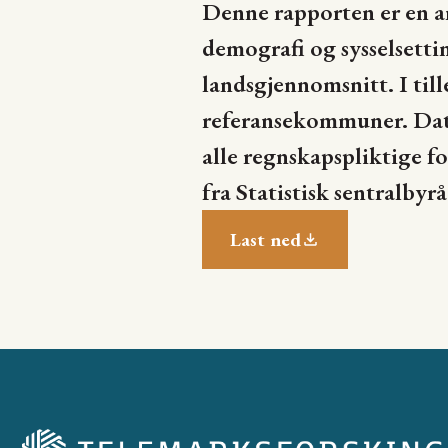
Denne rapporten er en an
demografi og sysselsett
landsgjennomsnitt. I til
referansekommuner. Data
alle regnskapspliktige fo
fra Statistisk sentralbyrå
Last ned