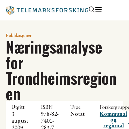
Publikasjoner
Næringsanalyse
for
Trondheimsregion
en
Utgitt
ISBN
Type
Forskergrupp
3.
978-82-
Notat
Kommunal
og
august
7401-
regional
2009
283-7