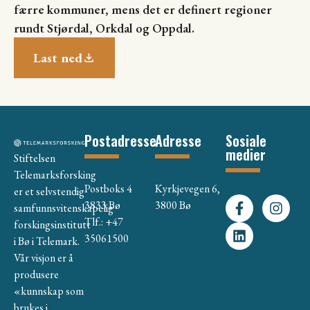
færre kommuner, mens det er definert regioner
rundt Stjørdal, Orkdal og Oppdal.
Last ned
Postadresse
Adresse
Sosiale
medier
Stiftelsen
Telemarksforsking
Postboks 4
Kyrkjevegen 6,
er et selvstendig
3833 Bø
3800 Bø
samfunnsvitenskapelig
Tlf.: +47
forskingsinstitutt
35061500
i Bø i Telemark.
Vår visjon er å
produsere
«kunnskap som
brukes i