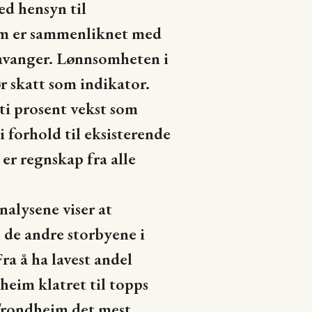
d hensyn til
im er sammenliknet med
tavanger. Lønnsomheten i
r skatt som indikator.
ti prosent vekst som
i forhold til eksisterende
er regnskap fra alle
nalysene viser at
l de andre storbyene i
a å ha lavest andel
heim klatret til topps
Trondheim det mest