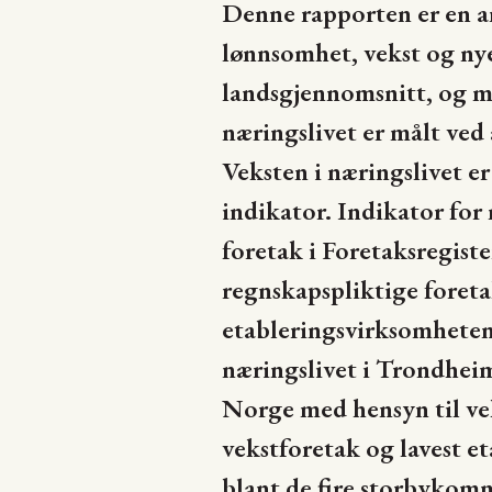
Denne rapporten er en a
lønnsomhet, vekst og ny
landsgjennomsnitt, og m
næringslivet er målt ved 
Veksten i næringslivet e
indikator. Indikator for 
foretak i Foretaksregist
regnskapspliktige foreta
etableringsvirksomheten 
næringslivet i Trondheim 
Norge med hensyn til vek
vekstforetak og lavest e
blant de fire storbykom