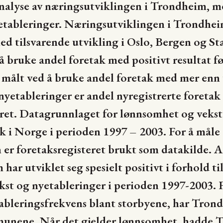
nalyse av næringsutviklingen i Trondheim, me
etableringer. Næringsutviklingen i Trondhe
ed tilsvarende utvikling i Oslo, Bergen og S
å bruke andel foretak med positivt resultat fø
r målt ved å bruke andel foretak med mer enn 
nyetableringer er andel nyregistrerte foretak 
eret. Datagrunnlaget for lønnsomhet og vekst 
k i Norge i perioden 1997 – 2003. For å måle
er foretaksregisteret brukt som datakilde. A
har utviklet seg spesielt positivt i forhold ti
st og nyetableringer i perioden 1997-2003. Fr
tableringsfrekvens blant storbyene, har Trond
munene. Når det gjelder lønnsomhet, hadde 