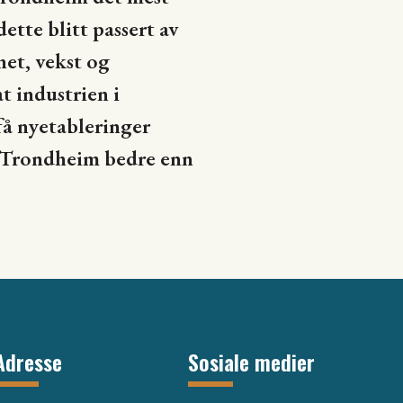
ette blitt passert av
het, vekst og
 industrien i
få nyetableringer
 i Trondheim bedre enn
Adresse
Sosiale medier