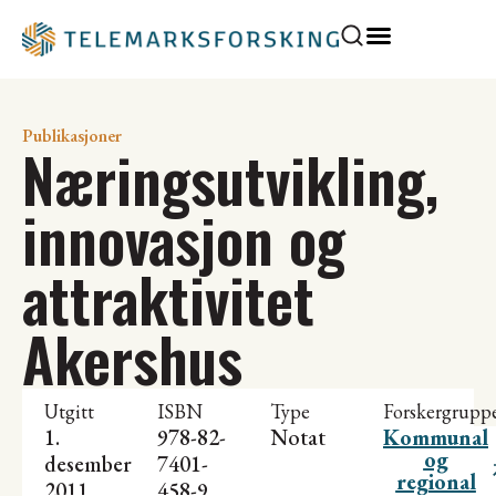
Publikasjoner
Næringsutvikling,
innovasjon og
attraktivitet
Akershus
Utgitt
ISBN
Type
Forskergrupp
1.
978-82-
Notat
Kommunal
og
desember
7401-
regional
2011
458-9