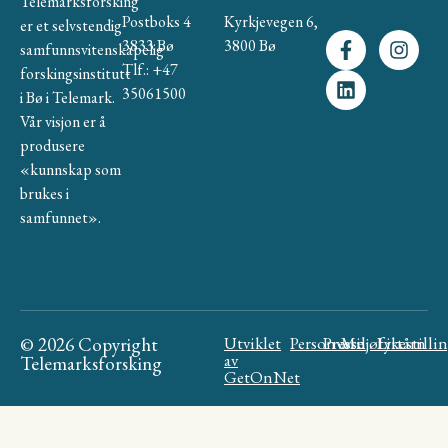
Telemarksforsking
Postboks 4
Kyrkjevegen 6,
er et selvstendig
3833 Bø
3800 Bø
samfunnsvitenskapelig
Tlf.: +47
forskingsinstitutt
35061500
i Bø i Telemark.
Vår visjon er å
produsere
«kunnskap som
brukes i
samfunnet».
© 2026 Copyright
Utviklet
Personvern
Presse
Miljøfyrtårn
Likestilli
av
Telemarksforsking
GetOnNet