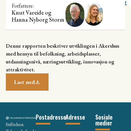
utvikling
Forfattere:
Knut Vareide
og
Hanna Nyborg Storm
Denne rapporten beskriver utviklingen i Akershus
med hensyn til befolkning, arbeidsplasser,
utdanningsnivå, næringsutvikling, innovasjon og
attraktivitet.
Last ned
Postadresse
Adresse
Sosiale
medier
Stiftelsen