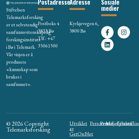
Postadresse
Adresse
Sosiale
medier
Stiftelsen
Telemarksforsking
Postboks 4
Kyrkjevegen 6,
er et selvstendig
3833 Bø
3800 Bø
samfunnsvitenskapelig
Tlf.: +47
forskingsinstitutt
35061500
i Bø i Telemark.
Vår visjon er å
produsere
«kunnskap som
brukes i
samfunnet».
© 2026 Copyright
Utviklet
Personvern
Presse
Miljøfyrtårn
Likestilli
av
Telemarksforsking
GetOnNet