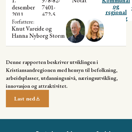
1.
978-82-
Notat
Kommunal
og
desember
7401-
regional
2011
472-5
utvikling
Forfattere:
Knut Vareide
og
Hanna Nyborg Storm
Denne rapporten beskriver utviklingen i
Kristiansandregionen med hensyn til befolkning,
arbeidsplasser, utdanningsnivå, næringsutvikling,
innovasjon og attraktivitet.
Last ned