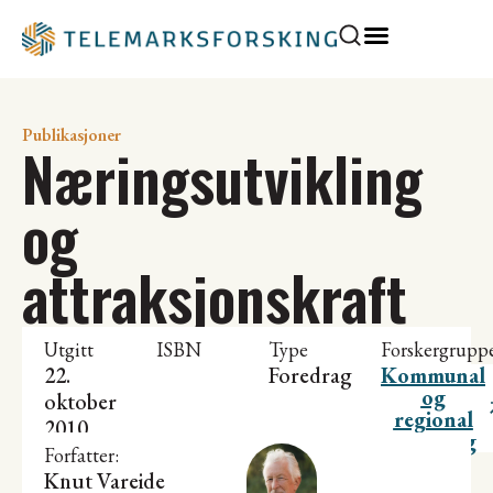
Publikasjoner
Næringsutvikling
og
attraksjonskraft
Utgitt
ISBN
Type
Forskergrupp
22.
Foredrag
Kommunal
og
oktober
regional
2010
utvikling
Forfatter:
Knut Vareide