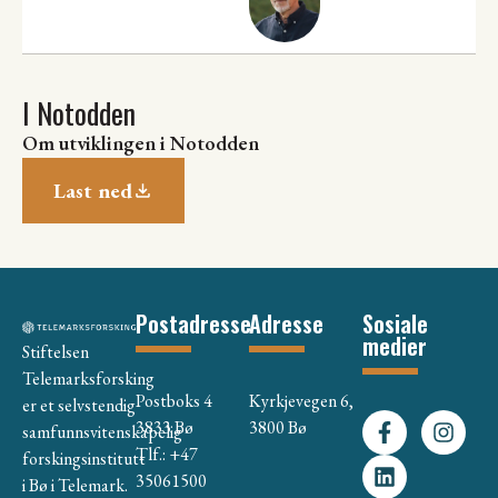
I Notodden
Om utviklingen i Notodden
Last ned
Postadresse
Adresse
Sosiale
medier
Stiftelsen
Telemarksforsking
Postboks 4
Kyrkjevegen 6,
er et selvstendig
3833 Bø
3800 Bø
samfunnsvitenskapelig
Tlf.: +47
forskingsinstitutt
35061500
i Bø i Telemark.