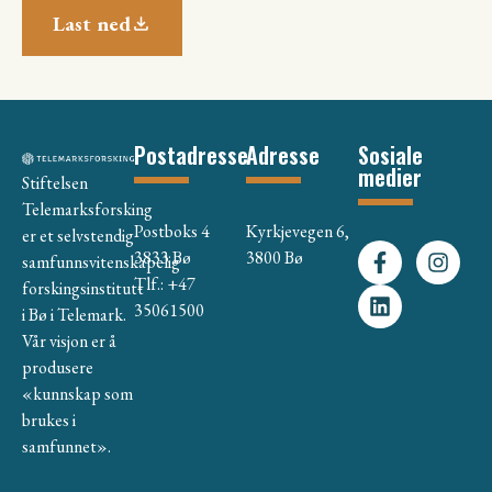
Last ned
Postadresse
Adresse
Sosiale
medier
Stiftelsen
Telemarksforsking
Postboks 4
Kyrkjevegen 6,
er et selvstendig
3833 Bø
3800 Bø
samfunnsvitenskapelig
Tlf.: +47
forskingsinstitutt
35061500
i Bø i Telemark.
Vår visjon er å
produsere
«kunnskap som
brukes i
samfunnet».