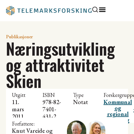
Publikasjoner
Næringsutvikling
og attraktivitet
Skien
Utgitt
ISBN
Type
Forskergrupp
11.
978-82-
Notat
Kommunal
og
mars
7401-
regional
2011
431-2
utvikling
Forfattere:
Knut Vareide
og