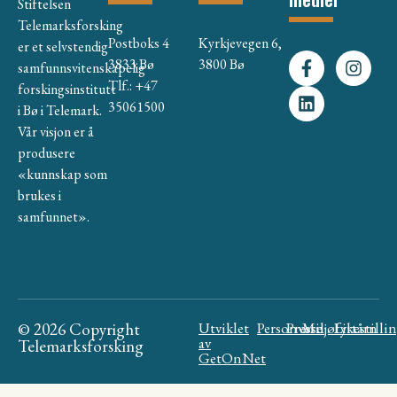
Stiftelsen
Telemarksforsking
Postboks 4
Kyrkjevegen 6,
er et selvstendig
3833 Bø
3800 Bø
samfunnsvitenskapelig
Tlf.: +47
forskingsinstitutt
35061500
i Bø i Telemark.
Vår visjon er å
produsere
«kunnskap som
brukes i
samfunnet».
© 2026 Copyright
Utviklet
Personvern
Presse
Miljøfyrtårn
Likestilli
av
Telemarksforsking
GetOnNet