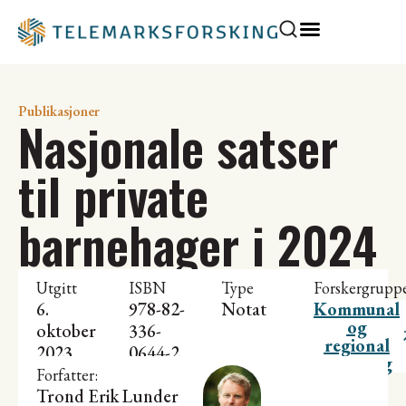
Publikasjoner
Nasjonale satser
til private
barnehager i 2024
Utgitt
ISBN
Type
Forskergrupp
6.
978-82-
Notat
Kommunal
og
oktober
336-
regional
2023
0644-2
utvikling
Forfatter:
Trond Erik Lunder