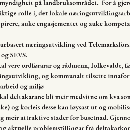
 myndigheit på landbruksområdet. For å gj
iktige rolle i, det lokale næringsutviklingsar
inspirere, auke engasjementet og auke kompet
turbasert næringsutvikling ved Telemarksfors
S og SEVS.
al vere ordførarar og rådmenn, folkevalde, før
ingsutvikling, og kommunalt tilsette innafor
arbeid og miljø
kal deltakarane bli meir medvitne om kva som 
e) og korleis desse kan løysast ut og mobilis
 og meir attraktive stader for busetnad. Gjenn
og aktuelle problemstillingar frå deltakark