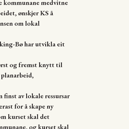
ere kommunane medvitne
beidet, ønskjer KS å
ansen om lokal
king-Bø har utvikla eit
st og fremst knytt til
 planarbeid,
finst av lokale ressursar
erast for å skape ny
om kurset skal det
ommunane, og kurset skal