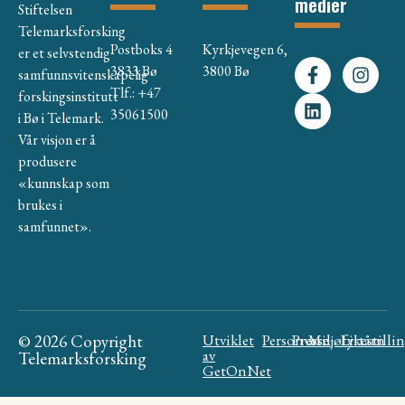
medier
Stiftelsen
Telemarksforsking
Postboks 4
Kyrkjevegen 6,
er et selvstendig
3833 Bø
3800 Bø
samfunnsvitenskapelig
Tlf.: +47
forskingsinstitutt
35061500
i Bø i Telemark.
Vår visjon er å
produsere
«kunnskap som
brukes i
samfunnet».
© 2026 Copyright
Utviklet
Personvern
Presse
Miljøfyrtårn
Likestilli
av
Telemarksforsking
GetOnNet