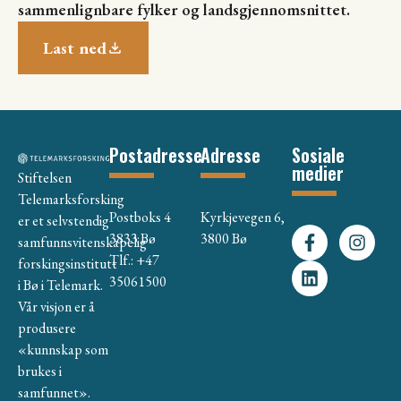
sammenlignbare fylker og landsgjennomsnittet.
Last ned
Postadresse
Adresse
Sosiale
medier
Stiftelsen
Telemarksforsking
Postboks 4
Kyrkjevegen 6,
er et selvstendig
3833 Bø
3800 Bø
samfunnsvitenskapelig
Tlf.: +47
forskingsinstitutt
35061500
i Bø i Telemark.
Vår visjon er å
produsere
«kunnskap som
brukes i
samfunnet».