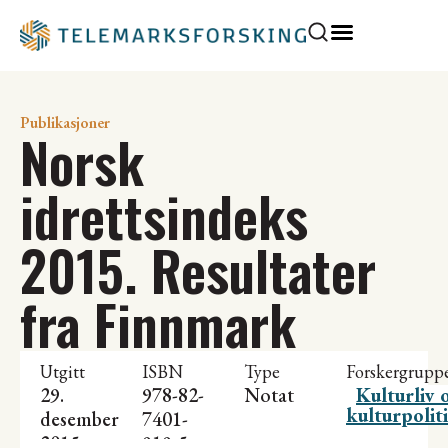
Publikasjoner
Norsk
idrettsindeks
2015. Resultater
fra Finnmark
Utgitt
ISBN
Type
Forskergrupp
29.
978-82-
Notat
Kulturliv 
kulturpolit
desember
7401-
2015
919-5