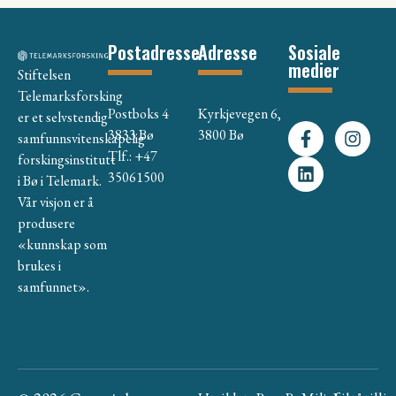
Postadresse
Adresse
Sosiale
medier
Stiftelsen
Telemarksforsking
Postboks 4
Kyrkjevegen 6,
er et selvstendig
3833 Bø
3800 Bø
samfunnsvitenskapelig
Tlf.: +47
forskingsinstitutt
35061500
i Bø i Telemark.
Vår visjon er å
produsere
«kunnskap som
brukes i
samfunnet».