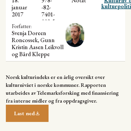
18.
978-
Notat
Kulturliv 
kulturpolit
januar
-82-
2017
7401-
993-5
Forfatter:
Svenja Doreen
Roncossek, Gunn
Kristin Aasen Leikvoll
og
Bård Kleppe
Norsk kulturindeks er en årlig oversikt over
kulturnivået i norske kommuner. Rapporten
utarbeides av Telemarksforsking med finansiering
fra interne midler og fra oppdragsgiver.
Last ned