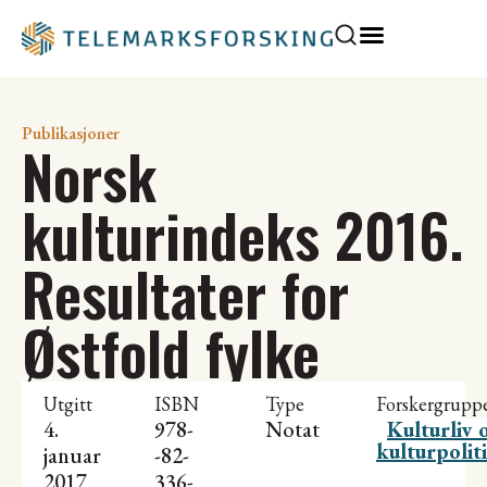
Publikasjoner
Norsk
kulturindeks 2016.
Resultater for
Østfold fylke
Utgitt
ISBN
Type
Forskergrupp
4.
978-
Notat
Kulturliv 
kulturpolit
januar
-82-
2017
336-