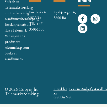
medier
Stiftelsen
Telemarksforsking
Postboks 4
Kyrkjevegen 6,
er et selvstendig
3833 Bø
3800 Bø
samfunnsvitenskapelig
Tlf.: +47
forskingsinstitutt
35061500
i Bø i Telemark.
Vår visjon er å
produsere
«kunnskap som
brukes i
samfunnet».
© 2026 Copyright
Utviklet
Personvern
Presse
Miljøfyrtårn
Likestilli
av
Telemarksforsking
GetOnNet