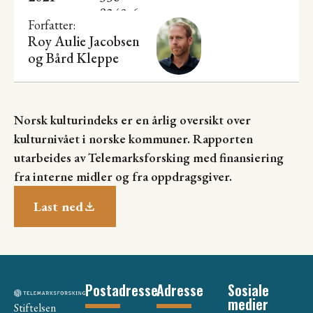
0349-6
Forfatter:
Roy Aulie Jacobsen
og
Bård Kleppe
Norsk kulturindeks er en årlig oversikt over
kulturnivået i norske kommuner. Rapporten
utarbeides av Telemarksforsking med finansiering
fra interne midler og fra oppdragsgiver.
Last ned
Postadresse
Adresse
Sosiale
medier
Stiftelsen