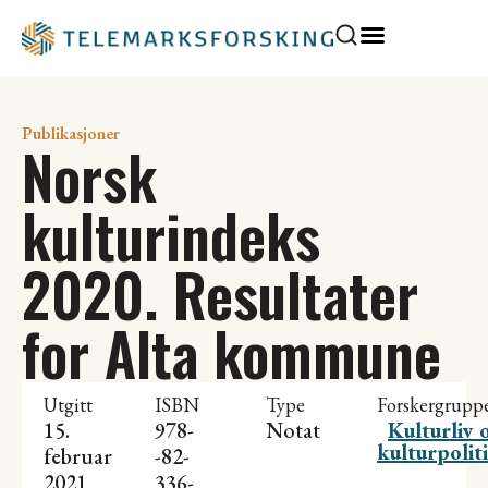
Publikasjoner
Norsk
kulturindeks
2020. Resultater
for Alta kommune
Utgitt
ISBN
Type
Forskergrupp
15.
978-
Notat
Kulturliv 
kulturpolit
februar
-82-
2021
336-