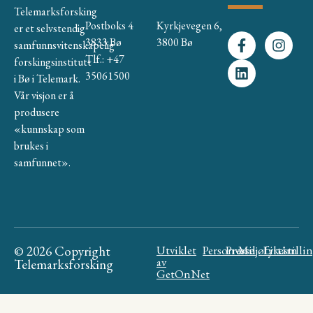
Telemarksforsking
Postboks 4
Kyrkjevegen 6,
er et selvstendig
3833 Bø
3800 Bø
samfunnsvitenskapelig
Tlf.: +47
forskingsinstitutt
35061500
i Bø i Telemark.
Vår visjon er å
produsere
«kunnskap som
brukes i
samfunnet».
© 2026 Copyright
Utviklet
Personvern
Presse
Miljøfyrtårn
Likestilli
av
Telemarksforsking
GetOnNet