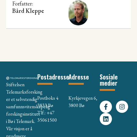
Forfatter:
Bård Kleppe
Postadresse
Adresse
Sosiale
medier
Stiftelsen
Telemarksforsking
Postboks 4
Kyrkjevegen 6,
er et selvstendig
3833 Bø
3800 Bø
samfunnsvitenskapelig
Tlf.: +47
forskingsinstitutt
35061500
i Bø i Telemark.
Vår visjon er å
produsere