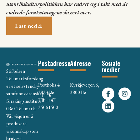
utenrikskulturpolitikken har endret seg i takt med de
endrede forutsetningene skissert over.
Last ned
Postadresse
Adresse
Sosiale
medier
Stiftelsen
Telemarksforsking
Postboks 4
Kyrkjevegen 6,
er et selvstendig
3833 Bø
3800 Bø
samfunnsvitenskapelig
Tlf.: +47
forskingsinstitutt
35061500
i Bø i Telemark.
Vår visjon er å
produsere
«kunnskap som
brukes i