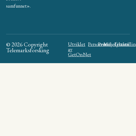
samfunnet».
© 2026 Copyright
Utviklet
Personvern
Presse
Miljøfyrtårn
Likestilli
av
Telemarksforsking
GetOnNet