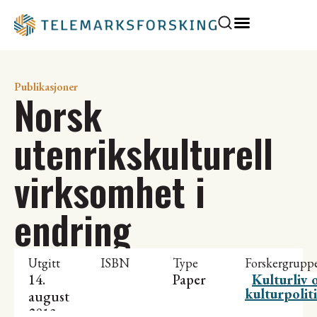
Publikasjoner
Norsk
utenrikskulturell
virksomhet i
endring
Utgitt
ISBN
Type
Forskergrupp
14.
Paper
Kulturliv 
kulturpolit
august
2013