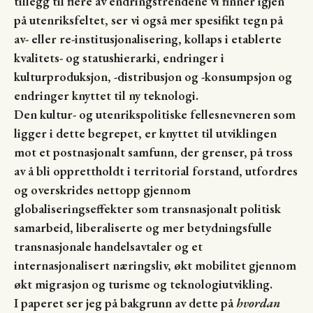
tillegg til flere av endringstrendene vi finner igjen
på utenriksfeltet, ser vi også mer spesifikt tegn på
av- eller re-institusjonalisering, kollaps i etablerte
kvalitets- og statushierarki, endringer i
kulturproduksjon, -distribusjon og -konsumpsjon og
endringer knyttet til ny teknologi.
Den kultur- og utenrikspolitiske fellesnevneren som
ligger i dette begrepet, er knyttet til utviklingen
mot et postnasjonalt samfunn, der grenser, på tross
av å bli opprettholdt i territorial forstand, utfordres
og overskrides nettopp gjennom
globaliseringseffekter som transnasjonalt politisk
samarbeid, liberaliserte og mer betydningsfulle
transnasjonale handelsavtaler og et
internasjonalisert næringsliv, økt mobilitet gjennom
økt migrasjon og turisme og teknologiutvikling.
I
paperet ser jeg på bakgrunn av dette på
hvordan