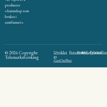
produsere
«kunnskap som
brukes i
samfunnet».
© 2026 Copyright
Utviklet
Personvern
Presse
Miljøfyrtårn
Likestilli
av
Telemarksforsking
GetOnNet