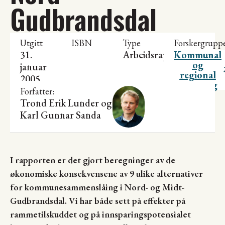
Gudbrandsdal
Utgitt
ISBN
Type
Forskergrupp
31.
Arbeidsrapport
Kommunal
og
januar
regional
2005
utvikling
Forfatter:
Trond Erik Lunder
og
Karl Gunnar Sanda
I rapporten er det gjort beregninger av de
økonomiske konsekvensene av 9 ulike alternativer
for kommunesammenslåing i Nord- og Midt-
Gudbrandsdal. Vi har både sett på effekter på
rammetilskuddet og på innsparingspotensialet