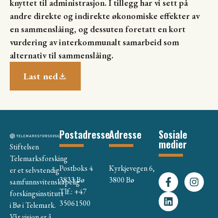
knyttet til administrasjon. I tillegg har vi sett på
andre direkte og indirekte økonomiske effekter av
en sammenslåing, og dessuten foretatt en kort
vurdering av interkommunalt samarbeid som
alternativ til sammenslåing.
Last ned
Postadresse
Adresse
Sosiale
medier
Stiftelsen
Telemarksforsking
Postboks 4
Kyrkjevegen 6,
er et selvstendig
3833 Bø
3800 Bø
samfunnsvitenskapelig
Tlf.: +47
forskingsinstitutt
35061500
i Bø i Telemark.
Vår visjon er å