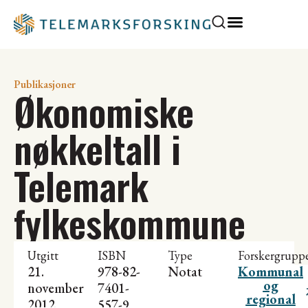
Publikasjoner
Økonomiske
nøkkeltall i
Telemark
fylkeskommune
Utgitt
ISBN
Type
Forskergrupp
21.
978-82-
Notat
Kommunal
og
november
7401-
regional
2012
557-9