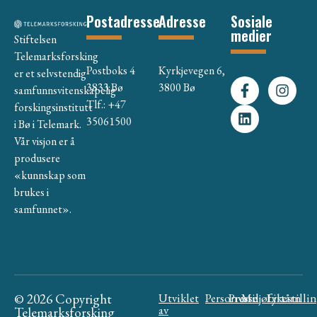
Postadresse
Adresse
Sosiale
medier
Stiftelsen
Telemarksforsking
Postboks 4
Kyrkjevegen 6,
er et selvstendig
3833 Bø
3800 Bø
samfunnsvitenskapelig
Tlf.: +47
forskingsinstitutt
35061500
i Bø i Telemark.
Vår visjon er å
produsere
«kunnskap som
brukes i
samfunnet».
© 2026 Copyright
Utviklet
Personvern
Presse
Miljøfyrtårn
Likestilli
av
Telemarksforsking