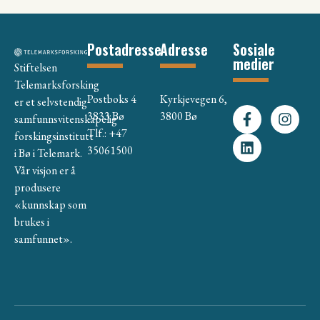
Postadresse
Adresse
Sosiale
medier
Stiftelsen
Telemarksforsking
Postboks 4
Kyrkjevegen 6,
er et selvstendig
3833 Bø
3800 Bø
samfunnsvitenskapelig
Tlf.: +47
forskingsinstitutt
35061500
i Bø i Telemark.
Vår visjon er å
produsere
«kunnskap som
brukes i
samfunnet».