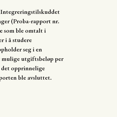
Integreringstilskuddet
nger (Proba-rapport nr.
e som ble omtalt i
r i å studere
ppholder seg i en
 mulige utgiftsbeløp per
 det opprinnelige
orten ble avsluttet.