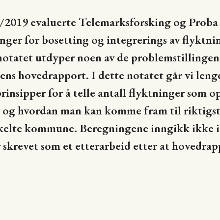
/2019 evaluerte Telemarksforsking og Proba 
nger for bosetting og integrerings av flyktni
notatet utdyper noen av de problemstillingen
ens hovedrapport. I dette notatet går vi lenge
insipper for å telle antall flyktninger som o
r og hvordan man kan komme fram til riktigst
enkelte kommune. Beregningene inngikk ikke i
 skrevet som et etterarbeid etter at hovedrapp