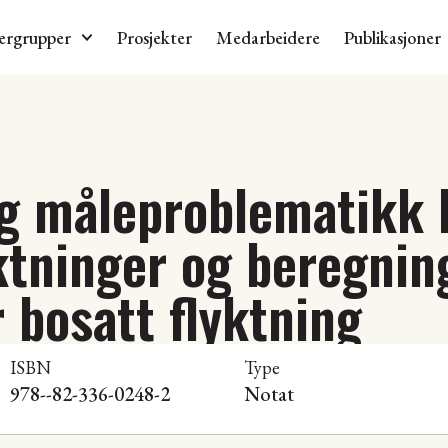
ergrupper
Prosjekter
Medarbeidere
Publikasjoner
g måleproblematikk k
ktninger og beregnin
r bosatt flyktning
ISBN
Type
978--82-336-0248-2
Notat