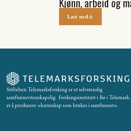
Kjønn, arbeid og 
Last ned
Stiftelsen Telemarksforsking er et selvstendig
samfunnsvitenskapelig forskingsinstitutt i Bø i Telemark. 
er å produsere «kunnskap som brukes i samfunnet».