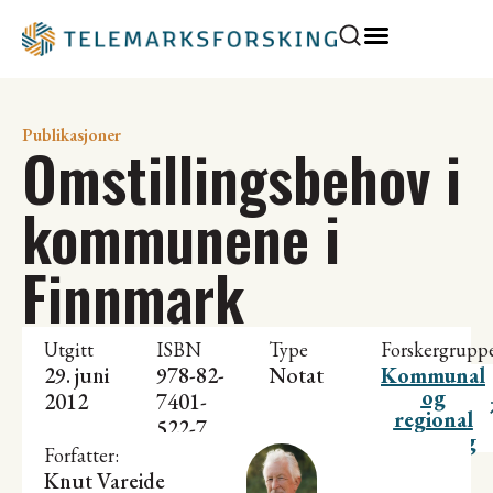
Publikasjoner
Omstillingsbehov i
kommunene i
Finnmark
Utgitt
ISBN
Type
Forskergrupp
29. juni
978-82-
Notat
Kommunal
og
2012
7401-
regional
522-7
utvikling
Forfatter:
Knut Vareide