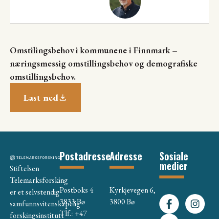
Omstilingsbehov i kommunene i Finnmark –
næringsmessig omstillingsbehov og demografiske
omstillingsbehov.
Last ned
Postadresse
Adresse
Sosiale
medier
Stiftelsen
Telemarksforsking
Postboks 4
Kyrkjevegen 6,
er et selvstendig
3833 Bø
3800 Bø
samfunnsvitenskapelig
Tlf.: +47
forskingsinstitutt