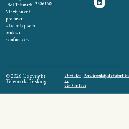
35061500
i Bø i Telemark.
Vår visjon er å
produsere
«kunnskap som
brukes i
samfunnet».
© 2026 Copyright
Utviklet
Personvern
Presse
Miljøfyrtårn
Likestilli
av
Telemarksforsking
GetOnNet