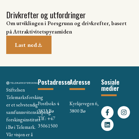
Drivkrefter og utfordringer
Om utviklingen i Porsgrunn og drivkrefter, basert
på Attraktivitetspyramiden
Last ned
Postadresse
Adresse
Sosiale
medier
Stiftelsen
Telemarksforsking
Postboks 4
Kyrkjevegen 6,
er et selvstendig
3833 Bø
3800 Bø
samfunnsvitenskapelig
Tlf.: +47
forskingsinstitutt
35061500
i Bø i Telemark.
Vår visjon er å