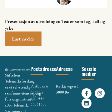
Presentasjon av utredningen Teater som fag, kall og
yrke.
Last ned
Postadresse
Adresse
Sosiale
medier
Stiftelsen
Telemarksforsking
Postboks 4
Kyrkjevegen 6,
er et selvstendig
3833 Bø
3800 Bø
samfunnsvitenskapelig
Tlf.: +47
forskingsinstitutt
35061500
i Bø i Telemark.
Vår visjon er å