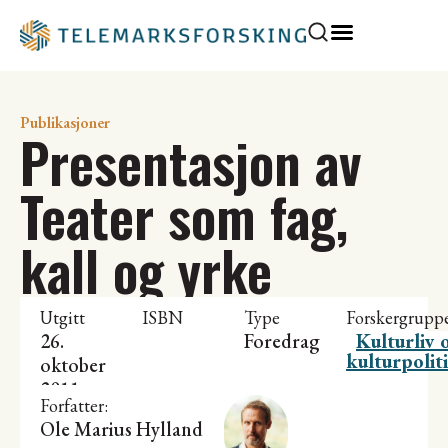
Publikasjoner
Presentasjon av
Teater som fag,
kall og yrke
Utgitt
ISBN
Type
Forskergrupp
26.
Foredrag
Kulturliv 
kulturpolit
oktober
2011
Forfatter:
Ole Marius Hylland