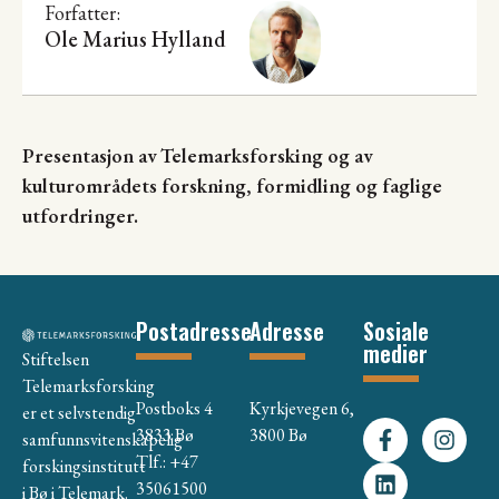
Forfatter:
Ole Marius Hylland
Presentasjon av Telemarksforsking og av
kulturområdets forskning, formidling og faglige
utfordringer.
Postadresse
Adresse
Sosiale
medier
Stiftelsen
Telemarksforsking
Postboks 4
Kyrkjevegen 6,
er et selvstendig
3833 Bø
3800 Bø
samfunnsvitenskapelig
Tlf.: +47
forskingsinstitutt
35061500
i Bø i Telemark.