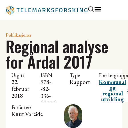
Publikasjoner
Regional analyse
for Årdal 2017
Utgitt
ISBN
Type
Forskergrupp
22.
978-
Rapport
Kommunal
og
februar
-82-
regional
2018
336-
utvikling
0093-8
Forfatter:
Knut Vareide