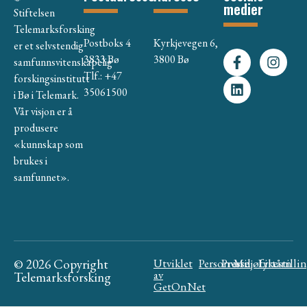
medier
Stiftelsen
Telemarksforsking
Postboks 4
Kyrkjevegen 6,
er et selvstendig
3833 Bø
3800 Bø
samfunnsvitenskapelig
Tlf.: +47
forskingsinstitutt
35061500
i Bø i Telemark.
Vår visjon er å
produsere
«kunnskap som
brukes i
samfunnet».
© 2026 Copyright
Utviklet
Personvern
Presse
Miljøfyrtårn
Likestilli
av
Telemarksforsking
GetOnNet