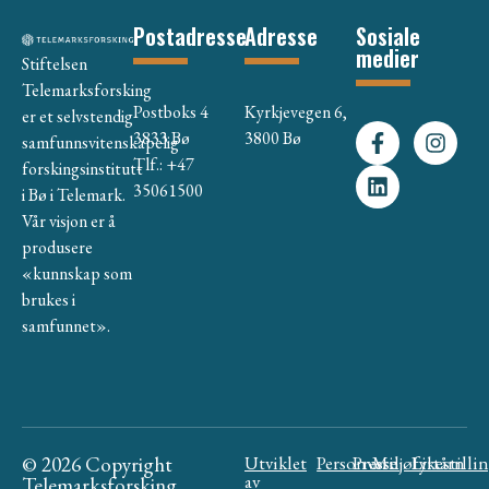
Postadresse
Adresse
Sosiale
medier
Stiftelsen
Telemarksforsking
Postboks 4
Kyrkjevegen 6,
er et selvstendig
3833 Bø
3800 Bø
samfunnsvitenskapelig
Tlf.: +47
forskingsinstitutt
35061500
i Bø i Telemark.
Vår visjon er å
produsere
«kunnskap som
brukes i
samfunnet».
© 2026 Copyright
Utviklet
Personvern
Presse
Miljøfyrtårn
Likestilli
av
Telemarksforsking