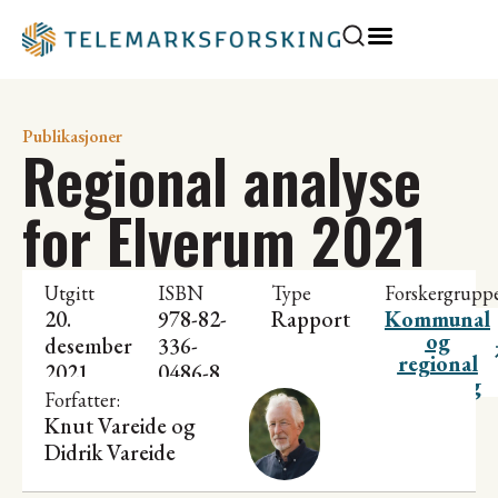
Publikasjoner
Regional analyse
for Elverum 2021
Utgitt
ISBN
Type
Forskergrupp
20.
978-82-
Rapport
Kommunal
og
desember
336-
regional
2021
0486-8
utvikling
Forfatter:
Knut Vareide
og
Didrik Vareide