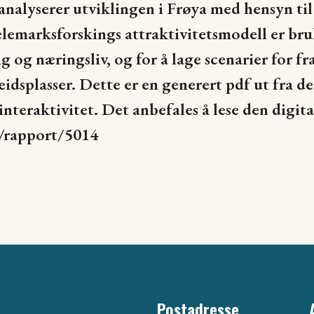
nalyserer utviklingen i Frøya med hensyn til 
lemarksforskings attraktivitetsmodell er bru
ng og næringsliv, og for å lage scenarier for f
idsplasser. Dette er en generert pdf ut fra d
nteraktivitet. Det anbefales å lese den digita
o/rapport/5014
Postadresse