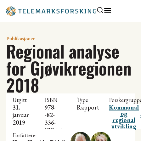
Publikasjoner
Regional analyse
for Gjøvikregionen
2018
Utgitt
ISBN
Type
Forskergrupp
31.
978-
Rapport
Kommunal
og
januar
-82-
regional
2019
336-
utvikling
0174-4
Forfattere: