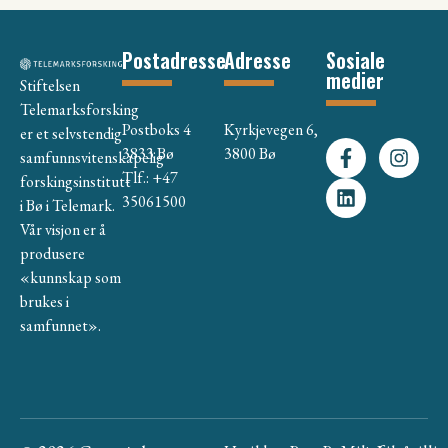
Postadresse
Adresse
Sosiale
medier
Stiftelsen
Telemarksforsking
Postboks 4
Kyrkjevegen 6,
er et selvstendig
3833 Bø
3800 Bø
samfunnsvitenskapelig
Tlf.: +47
forskingsinstitutt
35061500
i Bø i Telemark.
Vår visjon er å
produsere
«kunnskap som
brukes i
samfunnet».