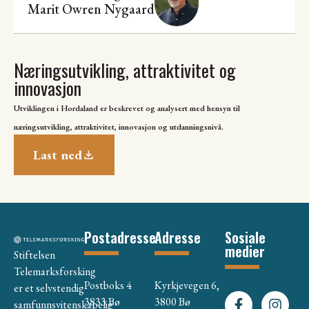
Marit Owren Nygaard
Næringsutvikling, attraktivitet og
innovasjon
Utviklingen i Hordaland er beskrevet og analysert med hensyn til
næringsutvikling, attraktivitet, innovasjon og utdanningsnivå.
Last ned
Postadresse
Adresse
Sosiale
medier
Stiftelsen
Telemarksforsking
Postboks 4
Kyrkjevegen 6,
er et selvstendig
3833 Bø
3800 Bø
samfunnsvitenskapelig