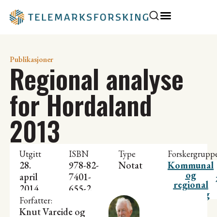
Publikasjoner
Regional analyse
for Hordaland
2013
Utgitt
ISBN
Type
Forskergrupp
28.
978-82-
Notat
Kommunal
og
april
7401-
regional
2014
655-2
utvikling
Forfatter:
Knut Vareide
og