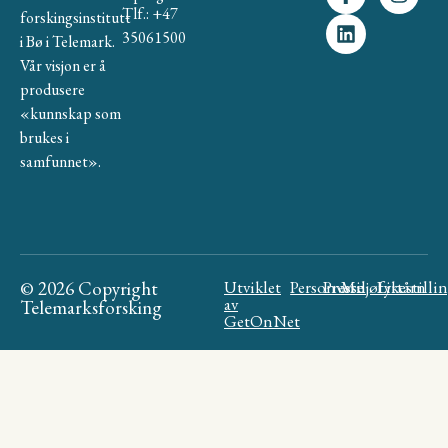
Tlf.: +47
forskingsinstitutt
35061500
i Bø i Telemark.
Vår visjon er å
produsere
«kunnskap som
brukes i
samfunnet».
© 2026 Copyright
Utviklet
Personvern
Presse
Miljøfyrtårn
Likestilli
av
Telemarksforsking
GetOnNet