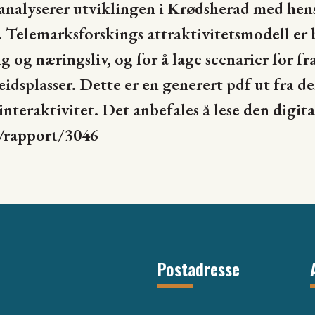
nalyserer utviklingen i Krødsherad med hensy
 Telemarksforskings attraktivitetsmodell er 
ng og næringsliv, og for å lage scenarier for f
idsplasser. Dette er en generert pdf ut fra d
nteraktivitet. Det anbefales å lese den digita
o/rapport/3046
Postadresse