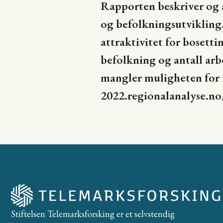
Rapporten beskriver og a
og befolkningsutvikling.
attraktivitet for bosetti
befolkning og antall arbe
mangler muligheten for i
2022.regionalanalyse.n
Stiftelsen Telemarksforsking er et selvstendig