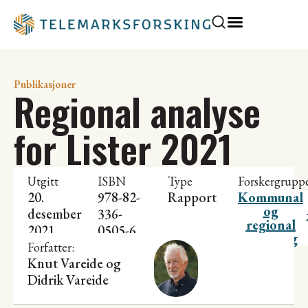
Publikasjoner
Regional analyse
for Lister 2021
Utgitt
ISBN
Type
Forskergrupp
20.
978-82-
Rapport
Kommunal
og
desember
336-
regional
2021
0505-6
utvikling
Forfatter:
Knut Vareide
og
Didrik Vareide