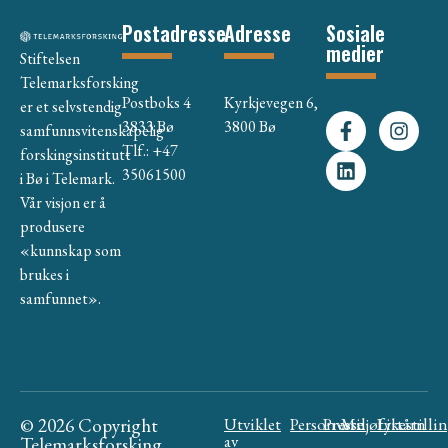
Postadresse
Adresse
Sosiale
medier
Stiftelsen
Telemarksforsking
Postboks 4
Kyrkjevegen 6,
er et selvstendig
3833 Bø
3800 Bø
samfunnsvitenskapelig
Tlf.: +47
forskingsinstitutt
35061500
i Bø i Telemark.
Vår visjon er å
produsere
«kunnskap som
brukes i
samfunnet».
© 2026 Copyright
Utviklet
Personvern
Presse
Miljøfyrtårn
Likestilli
av
Telemarksforsking