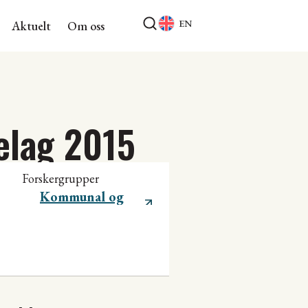
EN
Aktuelt
Om oss
elag 2015
Forskergrupper
Kommunal og
regional utvikling