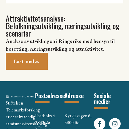
Attraktivitetsanalyse:
Befolkningsutvikling, næringsutvikling og
scenarier
Analyse av utviklingen i Ringerike med hensyn til
bosetting, næringsutvikling og attraktivitet.
Last ned
Postadresse
Adresse
Sosiale
medier
Stiftelsen
Telemarksforsking
Postboks 4
Kyrkjevegen 6,
er et selvstendig
3833 Bø
3800 Bø
samfunnsvitenskapelig