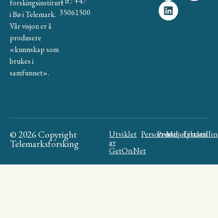
Tlf.: +47
forskingsinstitutt
35061500
i Bø i Telemark.
Vår visjon er å
produsere
«kunnskap som
brukes i
samfunnet».
© 2026 Copyright
Utviklet
Personvern
Presse
Miljøfyrtårn
Likestilli
av
Telemarksforsking
GetOnNet