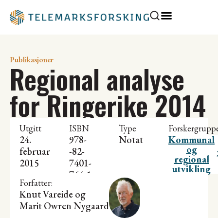
Publikasjoner
Regional analyse
for Ringerike 2014
Utgitt
ISBN
Type
Forskergrupp
24.
978-
Notat
Kommunal
og
februar
-82-
regional
2015
7401-
utvikling
764-1
Forfatter:
Knut Vareide
og
Marit Owren Nygaard