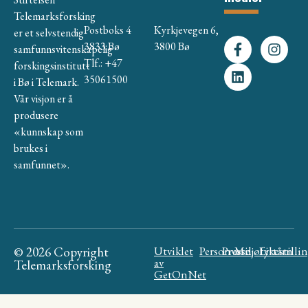
Telemarksforsking
Postboks 4
Kyrkjevegen 6,
er et selvstendig
3833 Bø
3800 Bø
samfunnsvitenskapelig
Tlf.: +47
forskingsinstitutt
35061500
i Bø i Telemark.
Vår visjon er å
produsere
«kunnskap som
brukes i
samfunnet».
© 2026 Copyright
Utviklet
Personvern
Presse
Miljøfyrtårn
Likestilli
av
Telemarksforsking
GetOnNet