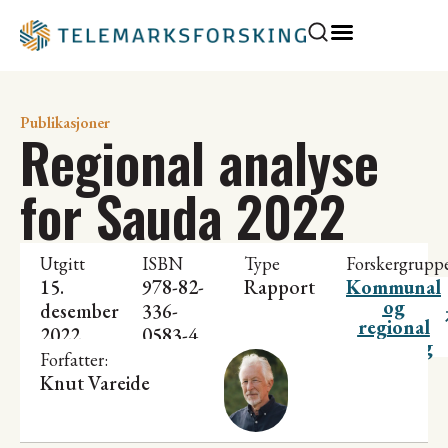
Publikasjoner
Regional analyse
for Sauda 2022
Utgitt
ISBN
Type
Forskergrupp
15.
978-82-
Rapport
Kommunal
og
desember
336-
regional
2022
0583-4
utvikling
Forfatter:
Knut Vareide