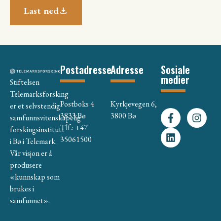
Last ned
Postadresse
Adresse
Sosiale
medier
Stiftelsen
Telemarksforsking
Postboks 4
Kyrkjevegen 6,
er et selvstendig
3833 Bø
3800 Bø
samfunnsvitenskapelig
Tlf.: +47
forskingsinstitutt
35061500
i Bø i Telemark.
Vår visjon er å
produsere
«kunnskap som
brukes i
samfunnet».