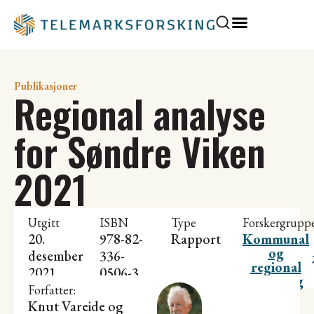
Publikasjoner
Regional analyse
for Søndre Viken
2021
Utgitt
ISBN
Type
Forskergrupp
20.
978-82-
Rapport
Kommunal
og
desember
336-
regional
2021
0506-3
utvikling
Forfatter:
Knut Vareide
og