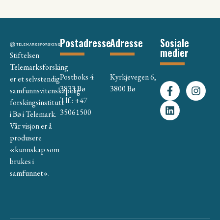
Postadresse
Adresse
Sosiale
medier
Stiftelsen
Telemarksforsking
Postboks 4
Kyrkjevegen 6,
er et selvstendig
3833 Bø
3800 Bø
samfunnsvitenskapelig
Tlf.: +47
forskingsinstitutt
35061500
i Bø i Telemark.
Vår visjon er å
produsere
«kunnskap som
brukes i
samfunnet».