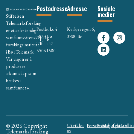
Postadresse
Adresse
Sosiale
medier
Stiftelsen
Telemarksforsking
Postboks 4
Kyrkjevegen 6,
er et selvstendig
3833 Bø
3800 Bø
samfunnsvitenskapelig
Tlf.: +47
forskingsinstitutt
35061500
i Bø i Telemark.
Vår visjon er å
produsere
«kunnskap som
brukes i
samfunnet».
© 2026 Copyright
Utviklet
Personvern
Presse
Miljøfyrtårn
Likestilli
av
Telemarksforsking