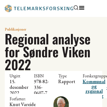
Publikasjoner
Regional analyse
for Søndre Viken
2022
Utgitt
ISBN
Type
Forskergrupp
15.
978-82-
Rapport
Kommunal
og
desember
336-
regional
2022
0607-7
utvikling
Forfatter:
Knut Vareide