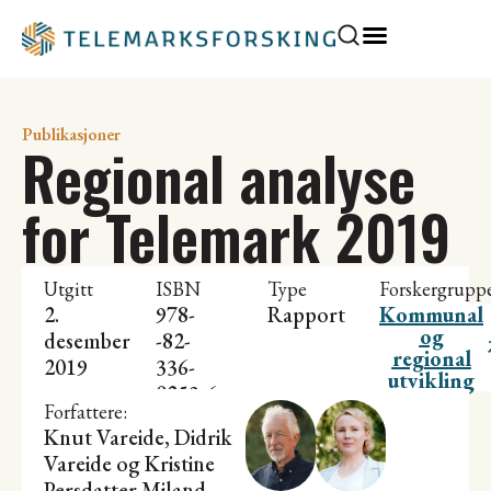
Publikasjoner
Regional analyse
for Telemark 2019
Utgitt
ISBN
Type
Forskergrupp
2.
978-
Rapport
Kommunal
og
desember
-82-
regional
2019
336-
utvikling
0253-6
Forfattere:
Knut Vareide
, Didrik
Vareide og
Kristine
Persdatter Miland