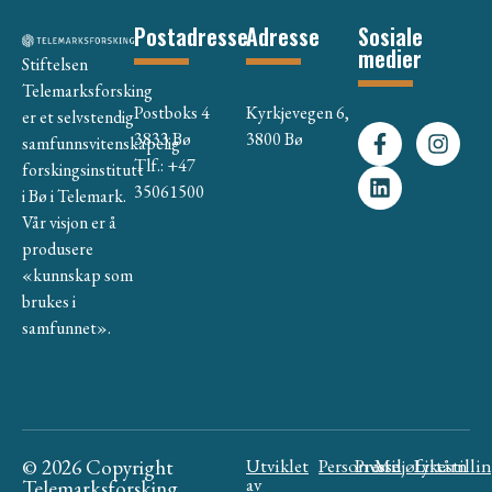
Postadresse
Adresse
Sosiale
medier
Stiftelsen
Telemarksforsking
Postboks 4
Kyrkjevegen 6,
er et selvstendig
3833 Bø
3800 Bø
samfunnsvitenskapelig
Tlf.: +47
forskingsinstitutt
35061500
i Bø i Telemark.
Vår visjon er å
produsere
«kunnskap som
brukes i
samfunnet».
© 2026 Copyright
Utviklet
Personvern
Presse
Miljøfyrtårn
Likestilli
av
Telemarksforsking