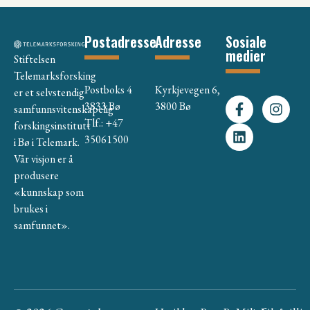
Postadresse
Adresse
Sosiale
medier
Stiftelsen
Telemarksforsking
Postboks 4
Kyrkjevegen 6,
er et selvstendig
3833 Bø
3800 Bø
samfunnsvitenskapelig
Tlf.: +47
forskingsinstitutt
35061500
i Bø i Telemark.
Vår visjon er å
produsere
«kunnskap som
brukes i
samfunnet».