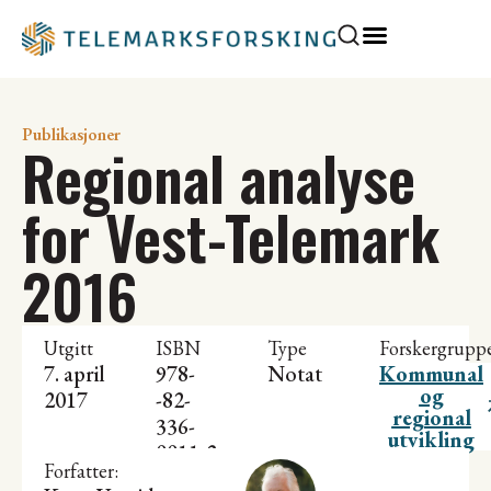
Publikasjoner
Regional analyse
for Vest-Telemark
2016
Utgitt
ISBN
Type
Forskergrupp
7. april
978-
Notat
Kommunal
og
2017
-82-
regional
336-
utvikling
0011-2
Forfatter: