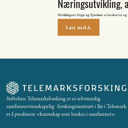
Næringsutvikling, a
Utviklingen i Sogn og Fjordane er beskrevet og an
Last ned
Stiftelsen Telemarksforsking er et selvstendig
samfunnsvitenskapelig forskingsinstitutt i Bø i Telemark. 
er å produsere «kunnskap som brukes i samfunnet».