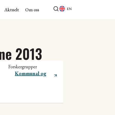
EN
Aktuelt
Om oss
ane 2013
Forskergrupper
Kommunal og
regional utvikling