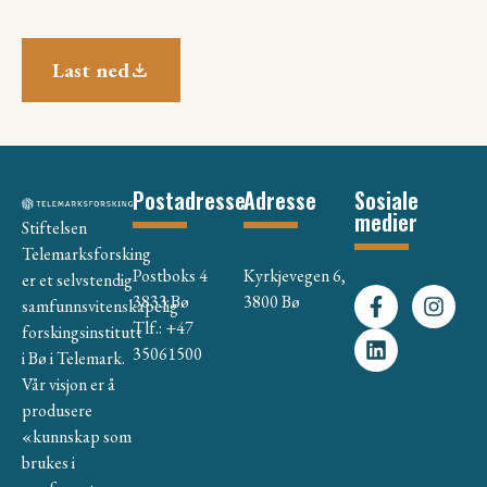
Last ned
Postadresse
Adresse
Sosiale
medier
Stiftelsen
Telemarksforsking
Postboks 4
Kyrkjevegen 6,
er et selvstendig
3833 Bø
3800 Bø
samfunnsvitenskapelig
Tlf.: +47
forskingsinstitutt
35061500
i Bø i Telemark.
Vår visjon er å
produsere
«kunnskap som
brukes i