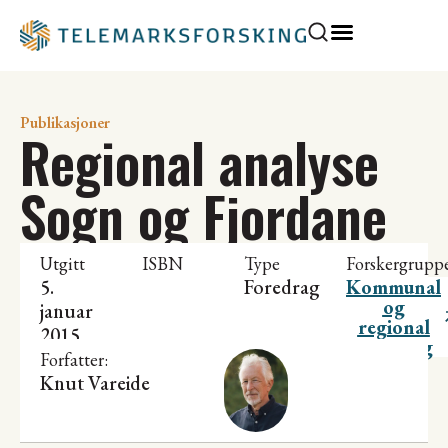
Publikasjoner
Regional analyse
Sogn og Fjordane
Utgitt
ISBN
Type
Forskergrupp
5.
Foredrag
Kommunal
og
januar
regional
2015
utvikling
Forfatter:
Knut Vareide